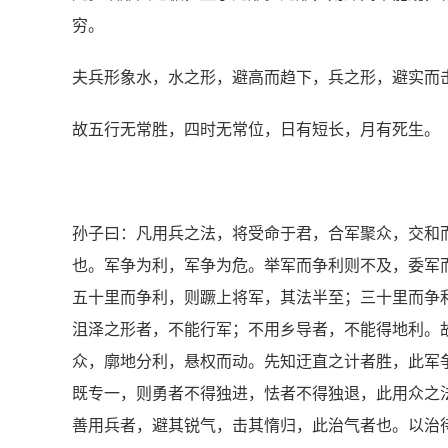
穷。
夫兵形象水，水之形，避高而趋下，兵之形，避实而
故五行无常胜，四时无常位，日有短长，月有死生。
孙子曰：凡用兵之法，将受命于君，合军聚众，交和
也。军争为利，军争为危。举军而争利则不及，委军
五十里而争利，则蹶上将军，其法半至；三十里而争
沮泽之形者，不能行军；不用乡导者，不能得地利。
众，廓地分利，悬权而动。先知迂直之计者胜，此军
既专一，则勇者不得独进，怯者不得独退，此用众之
善用兵者，避其锐气，击其惰归，此治气者也。以治