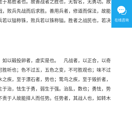
胜于易胜者也。故善战者之胜也，无智名，无勇功。故
战，败兵先战而后求胜。善用兵者，修道而保法，故能
兵若以镒称铢，败兵若以铢称镒。胜者之战民也，若决
在线咨询
，如以碫投卵者，虚实是也。 凡战者，以正合，以奇
可胜听也；色不过五，五色之变，不可胜观也；味不过
水之疾，至于漂石者，势也；鸷鸟之疾，至于毁折者，
生于治，怯生于勇，弱生于强。治乱，数也；勇怯，势
不责于人故能择人而任势。任势者，其战人也，如转木