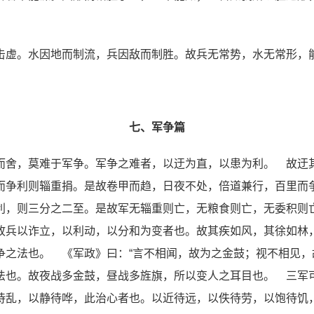
击虚。水因地而制流，兵因敌而制胜。故兵无常势，水无常形，
七、军争篇
而舍，莫难于军争。军争之难者，以迂为直，以患为利。 故迂
而争利则辎重捐。是故卷甲而趋，日夜不处，倍道兼行，百里而
利，则三分之二至。是故军无辎重则亡，无粮食则亡，无委积则
故兵以诈立，以利动，以分和为变者也。故其疾如风，其徐如林
争之法也。 《军政》曰：“言不相闻，故为之金鼓；视不相见，
法也。故夜战多金鼓，昼战多旌旗，所以变人之耳目也。 三军
待乱，以静待哗，此治心者也。以近待远，以佚待劳，以饱待饥