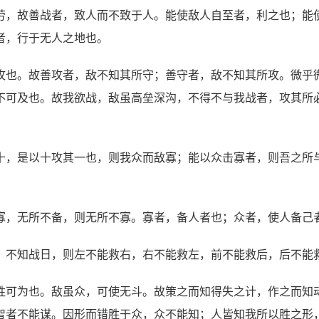
劳，故善战者，致人而不致于人。能使敌人自至者，利之也；能
者，行于无人之地也。
攻也。故善攻者，敌不知其所守；善守者，敌不知其所攻。微乎
不可及也。故我欲战，敌虽高垒深沟，不得不与我战者，攻其所
十，是以十攻其一也，则我众而敌寡；能以众击寡者，则吾之所
寡，无所不备，则无所不寡。寡者，备人者也；众者，使人备己
，不知战日，则左不能救右，右不能救左，前不能救后，后不能
胜可为也。敌虽众，可使无斗。故策之而知得失之计，作之而知
智者不能谋。因形而错胜于众，众不能知；人皆知我所以胜之形