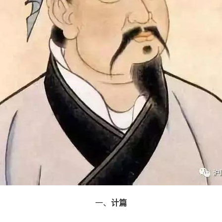
一、
计篇