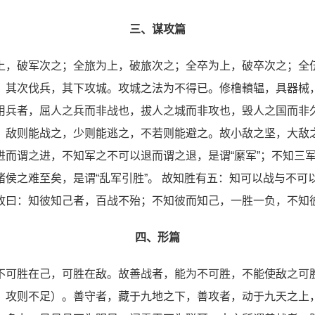
三、谋攻篇
上，破军次之；全旅为上，破旅次之；全卒为上，破卒次之；全
，其次伐兵，其下攻城。攻城之法为不得已。修橹轒辒，具器械
用兵者，屈人之兵而非战也，拔人之城而非攻也，毁人之国而非
，敌则能战之，少则能逃之，不若则能避之。故小敌之坚，大敌
进而谓之进，不知军之不可以退而谓之退，是谓“縻军”；不知三
侯之难至矣，是谓“乱军引胜”。 故知胜有五：知可以战与不
故曰：知彼知己者，百战不殆；不知彼而知己，一胜一负，不知
四、形篇
不可胜在己，可胜在敌。故善战者，能为不可胜，不能使敌之可
，攻则不足）。善守者，藏于九地之下，善攻者，动于九天之上