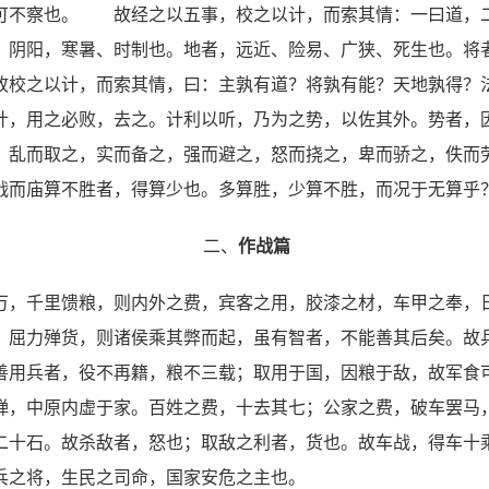
可不察也。 故经之以五事，校之以计，而索其情：一曰道，
，阴阳，寒暑、时制也。地者，远近、险易、广狭、死生也。将
故校之以计，而索其情，曰：主孰有道？将孰有能？天地孰得？
计，用之必败，去之。计利以听，乃为之势，以佐其外。势者，
，乱而取之，实而备之，强而避之，怒而挠之，卑而骄之，佚而
而庙算不胜者，得算少也。多算胜，少算不胜，而况于无算乎
二、
作战篇
万，千里馈粮，则内外之费，宾客之用，胶漆之材，车甲之奉，
，屈力殚货，则诸侯乘其弊而起，虽有智者，不能善其后矣。故
善用兵者，役不再籍，粮不三载；取用于国，因粮于敌，故军食
殚，中原内虚于家。百姓之费，十去其七；公家之费，破车罢马
二十石。故杀敌者，怒也；取敌之利者，货也。故车战，得车十
兵之将，生民之司命，国家安危之主也。