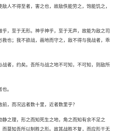
使敌人不得至者，害之也，故敌佚能劳之，饱能饥之，
微乎，至于无形。神乎神乎，至于无声，故能为敌之司
必救也；我不欲战，画地而守之，敌不得与我战者，乖
与战者，约矣。吾所与战之地不可知，不可知，则敌所
者也。
救前，而况远者数十里，近者数里乎？
动静之理，形之而知死生之地，角之而知有余不足之
，而莫知吾所以制胜之形。故其战胜不复，而应形于无