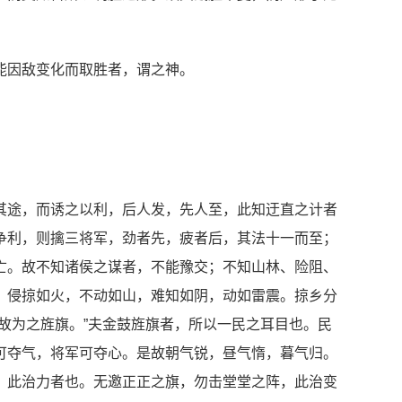
能因敌变化而取胜者，谓之神。
其途，而诱之以利，后人发，先人至，此知迂直之计者
争利，则擒三将军，劲者先，疲者后，其法十一而至；
亡。故不知诸侯之谋者，不能豫交；不知山林、险阻、
，侵掠如火，不动如山，难知如阴，动如雷震。掠乡分
故为之旌旗。”夫金鼓旌旗者，所以一民之耳目也。民
可夺气，将军可夺心。是故朝气锐，昼气惰，暮气归。
，此治力者也。无邀正正之旗，勿击堂堂之阵，此治变