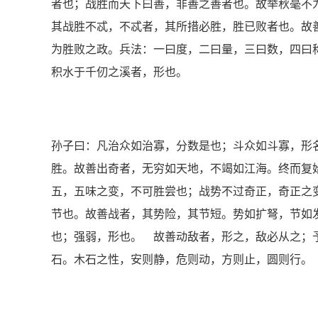
者也；战胜而天下曰善，非善之善者也。故举秋毫不
其战胜不忒，不忒者，其所措必胜，胜已败者也。故
为胜败之政。兵法：一曰度，二曰量，三曰数，四曰
积水于千仞之溪者，形也。
孙子曰：凡治众如治寡，分数是也；斗众如斗寡，形
胜。故善出奇者，无穷如天地，不竭如江海。终而复
五，五味之变，不可胜尝也；战势不过奇正，奇正之
节也。故善战者，其势险，其节短。势如扩弩，节如
也；强弱，形也。 故善动敌者，形之，敌必从之；
石。木石之性，安则静，危则动，方则止，圆则行。