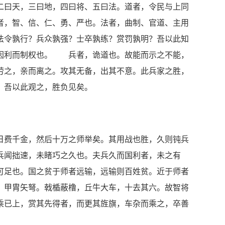
二曰天，三曰地，四曰将、五曰法。道者，令民与上同
者，智、信、仁、勇、严也。法者，曲制、官道、主用
法令孰行？兵众孰强？士卒孰练？赏罚孰明？吾以此知
因利而制权也。 兵者，诡道也。故能而示之不能，
劳之，亲而离之。攻其无备，出其不意。此兵家之胜，
？吾以此观之，胜负见矣。
日费千金，然后十万之师举矣。其用战也胜，久则钝兵
兵闻拙速，未睹巧之久也。夫兵久而国利者，未之有
可足也。国之贫于师者远输，远输则百姓贫。近于师者
，甲胄矢弩。戟楯蔽橹，丘牛大车，十去其六。故智将
乘已上，赏其先得者，而更其旌旗，车杂而乘之，卒善