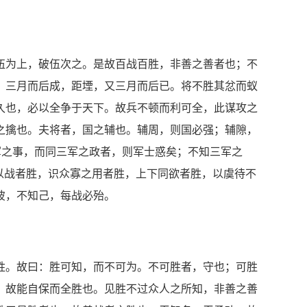
伍为上，破伍次之。是故百战百胜，非善之善者也；不
，三月而后成，距堙，又三月而后已。将不胜其忿而蚁
久也，必以全争于天下。故兵不顿而利可全，此谋攻之
之擒也。夫将者，国之辅也。辅周，则国必强；辅隙，
军之事，而同三军之政者，则军士惑矣；不知三军之
可以战者胜，识众寡之用者胜，上下同欲者胜，以虞待不
彼，不知己，每战必殆。
胜。故曰：胜可知，而不可为。不可胜者，守也；可胜
，故能自保而全胜也。见胜不过众人之所知，非善之善