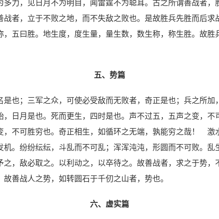
为多力，见日月不为明目，闻雷霆不为聪耳。古之所谓善战者，
善战者，立于不败之地，而不失敌之败也。是故胜兵先胜而后求
称，五曰胜。地生度，度生量，量生数，数生称，称生胜。故胜
五、
势篇
名是也；三军之众，可使必受敌而无败者，奇正是也；兵之所加
始，日月是也。死而更生，四时是也。声不过五，五声之变，不
变，不可胜穷也。奇正相生，如循环之无端，孰能穷之哉！ 激
发机。纷纷纭纭，斗乱而不可乱；浑浑沌沌，形圆而不可败。乱
予之，敌必取之。以利动之，以卒待之。故善战者，求之于势，
 故善战人之势，如转圆石于千仞之山者，势也。
六、虚实篇