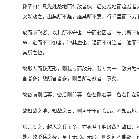
孙子曰：凡先处战地而待敌者佚，后处战地而趋战者
安能动之。出其所不趋，趋其所不意。行千里而不劳
攻而必取者，攻其所不守也；守而必固者，守其所不
命。进而不可御者，冲其虚也；退而不可追者，速而
其所之也。
故形人而我无形，则我专而敌分。我专为一，敌分为
备者多；敌所备者多，则吾所与战者，寡矣。
故备前则后寡，备后则前寡，备左则右寡，备右则左
故知战之地，知战之日，则可千里而会战。不知战地
以吾度之，越人之兵虽多，亦奚益于胜败哉？故曰：
处。故形兵之极，至于无形。无形，则深间不能窥，