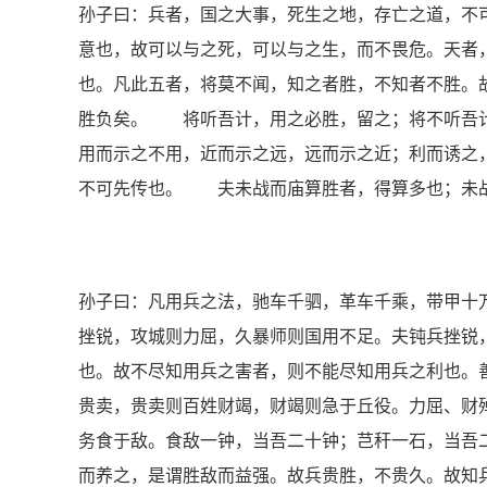
孙子曰：兵者，国之大事，死生之地，存亡之道，不
意也，故可以与之死，可以与之生，而不畏危。天者
也。凡此五者，将莫不闻，知之者胜，不知者不胜。
胜负矣。 将听吾计，用之必胜，留之；将不听吾
用而示之不用，近而示之远，远而示之近；利而诱之
不可先传也。 夫未战而庙算胜者，得算多也；未战
孙子曰：凡用兵之法，驰车千驷，革车千乘，带甲十
挫锐，攻城则力屈，久暴师则国用不足。夫钝兵挫锐
也。故不尽知用兵之害者，则不能尽知用兵之利也。
贵卖，贵卖则百姓财竭，财竭则急于丘役。力屈、财
务食于敌。食敌一钟，当吾二十钟；芑秆一石，当吾
而养之，是谓胜敌而益强。故兵贵胜，不贵久。故知