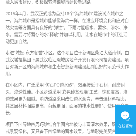
融入城市建设，积极探索海绵城市建设新思路。
2015年4月，武汉正式成为首批16个“海绵城市”建设试点城市之
一。海绵城市是指城市能够像海绵一样，在适应环境变化和应对自
然灾害等方面具有良好的“弹性”，下雨时能吸水、蓄水、渗水、净
水。需要时将蓄存的水“释放”并加以利用，让水在城市中的迁徙活
动更加自然。
走进“城投·东方领誉”小区，这个项目位于新洲区柴泊大道南侧，由
武汉城投集团下属武汉临江璟城房地产开发有限公司投资建设。项
目对新洲区的海绵城市和生态智慧新洲建设起到良好的示范带头作
用。
在小区内，广泛采用“仿石PC透水砖”，效果接近于石材，耐磨耐
久、渗透性佳。小区步道采用“彩色砂基现浇”工艺，饱和度高，渗
透效果更为细腻。消防道路采用改性透水沥青，与普通材料相比，
其基层材料强度更高、荷载更强，面层的排水性更好、使用寿命更
长。
项目下凹绿地四周巧妙结合半围合地被与丰富灌木效果，既有组团
在线咨询
式景观绿化，又具备下凹绿地的蓄水效果，与地形完美契合，实现