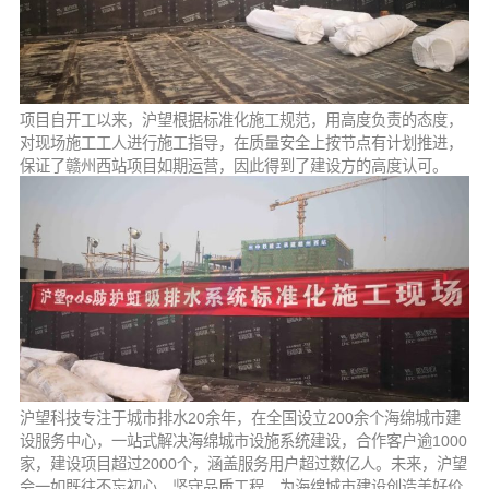
项目自开工以来，沪望根据标准化施工规范，用高度负责的态度，
对现场施工工人进行施工指导，在质量安全上按节点有计划推进，
保证了赣州西站项目如期运营，因此得到了建设方的高度认可。
沪望科技专注于城市排水20余年，在全国设立200余个海绵城市建
设服务中心，一站式解决海绵城市设施系统建设，合作客户逾1000
家，建设项目超过2000个，涵盖服务用户超过数亿人。未来，沪望
会一如既往不忘初心、坚守品质工程，为海绵城市建设创造美好价