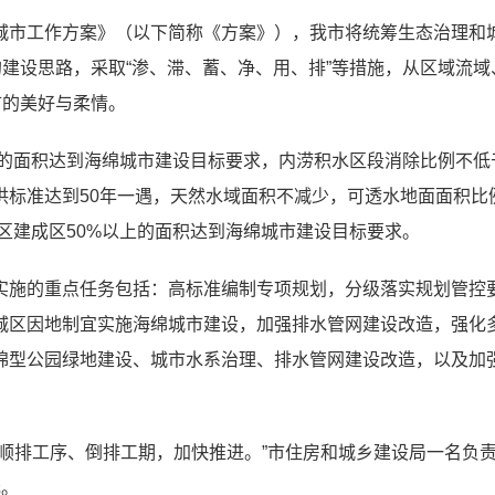
城市工作方案》（以下简称《方案》），我市将统筹生态治理和
的建设思路，采取“渗、滞、蓄、净、用、排”等措施，从区域流
市的美好与柔情。
的面积达到海绵城市建设目标要求，内涝积水区段消除比例不低于80
洪标准达到50年一遇，天然水域面积不减少，可透水地面面积比例
城区建成区50%以上的面积达到海绵城市建设目标要求。
实施的重点任务包括：高标准编制专项规划，分级落实规划管控
城区因地制宜实施海绵城市建设，加强排水管网建设改造，强化
绵型公园绿地建设、城市水系治理、排水管网建设改造，以及加
顺排工序、倒排工期，加快推进。”市住房和城乡建设局一名负责人
元。