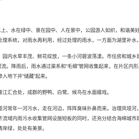
在水上、水在绿中、景在园中、人在景中，公园游人如织，和谐美
处理系统，对雨水再利用，经过处理的雨水，一方面为湖里补水
，园内水草丰茂、鲜花绽放，一条小河碧波荡漾。市住房和城乡
小河流。降雨后，雨水通过渠系和“毛细”管网收集起来，在片区内
入地下并“储藏”起来。
陵江汇合处，成群的野鸭、白鹭、候鸟在水面嬉戏。
垭河常年一河污水，走在河边，阵阵臭味扑鼻而来。治理凤垭河
齐流域内雨污水收集管网设施短板的同时，还充分结合海绵城市
清岸绿，处处有美景。