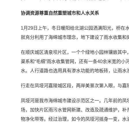
协调资源尊重自然重塑城市和人水关系
1月29日上午，冬日暖阳给北湖公园洒满阳光，桥
就充分利用了海绵城市理念，地下建设了雨水收集和
在顺庆城区清泉坝片区，一个个绿地小园林镶嵌其中
渠系和“毛细”雨水收集管网，还有一条40余米宽的
水。人行道路也选用具有渗水功能的地板砖，让雨水渗
行走在凤垭河嘉陵城区段，两岸美景次第入眼，与嘉
凤垭河是我市海绵城市建设示范区之一。几年前的凤
场，加快片区雨污水管网新建、改造及疏通维护，补
物净化带等。经过治理，如今的凤垭河摇身一变，水