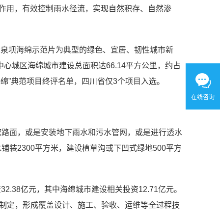
释作用，有效控制雨水径流，实现自然积存、自然渗
清泉坝海绵示范片为典型的绿色、宜居、韧性城市新
中心城区海绵城市建设总面积达66.14平方公里，约占
域海绵”典范项目终评名单，四川省仅3个项目入选。
在线咨询
挖路面，或是安装地下雨水和污水管网，或是进行透水
装2300平方米，建设植草沟或下凹式绿地500平方
2.38亿元，其中海绵城市建设相关投资12.71亿元。
件制定，形成覆盖设计、施工、验收、运维等全过程技