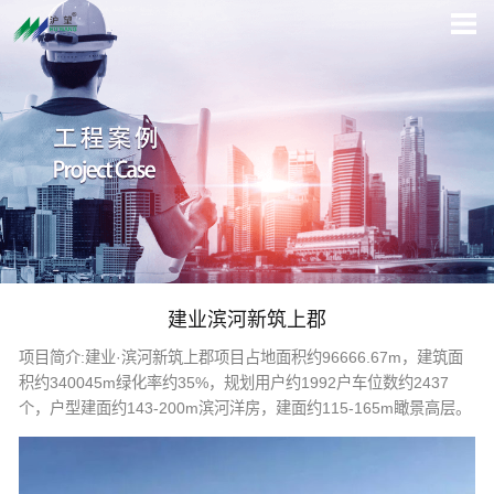
建业滨河新筑上郡
项目简介:建业·滨河新筑上郡项目占地面积约96666.67m，建筑面
积约340045m绿化率约35%，规划用户约1992户车位数约2437
个，户型建面约143-200m滨河洋房，建面约115-165m瞰景高层。