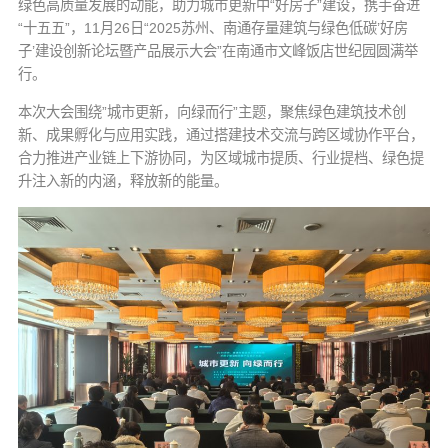
绿色高质量发展的动能，助力城市更新中“好房子”建设，携手奋进
“十五五”，
11月26日
“2025苏州、南通存量建筑与绿色低碳’好房
子’建设创新论坛暨产品展示大会”在南通市文峰饭店世纪园圆满举
行。
本次大会围绕”城市更新，向绿而行”主题，聚焦绿色建筑技术创
新、成果孵化与应用实践，通过搭建技术交流与跨区域协作平台，
合力推进产业链上下游协同，为区域城市提质、行业提档、绿色提
升注入新的内涵，释放新的能量。