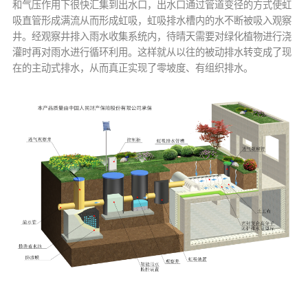
和气压作用下很快汇集到出水口，出水口通过管道变径的方式使虹
吸直管形成满流从而形成虹吸，虹吸排水槽内的水不断被吸入观察
井。经观察井排入雨水收集系统内，待晴天需要对绿化植物进行浇
灌时再对雨水进行循环利用。这样就从以往的被动排水转变成了现
在的主动式排水，从而真正实现了零坡度、有组织排水。