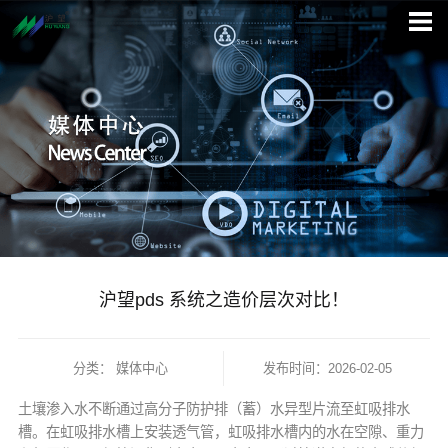
沪望pds 系统之造价层次对比！
分类：
媒体中心
发布时间：2026-02-05
土壤渗入水不断通过高分子防护排（蓄）水异型片流至虹吸排水
槽。在虹吸排水槽上安装透气管，虹吸排水槽内的水在空隙、重力