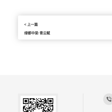
< 上一篇
绿都中梁·青云赋