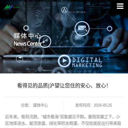
看得见的品质|沪望让您住的安心、放心！
分类：
媒体中心
发布时间：2026-05-25
近年来，每到汛期，“城市看海”现象屡见不鲜。暴雨突袭之下，小
区地库进水、屋顶渗漏、绿化带积水倒灌，不仅给居民出行带来极