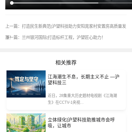
上一篇：
打造民生新典范|沪望科技助力安阳晁家村安置房高质量发
展！
下一篇：
兰州银河国际|打造标杆工程，沪望匠心助力！
相关推荐
江海潮生不息，长期主义不止 —沪
望科技三
近日，28集重大历史题材电视剧《江海潮
生》在CCTV-1央视...
立体绿化|沪望科技助推城市会呼
吸，让城市