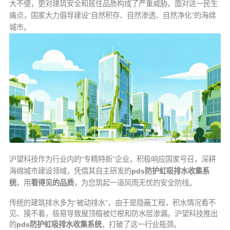
大不便，更对建筑安全和居住品质构成了严重威胁。面对这一民生
痛点，国家大力倡导建设“自然积存、自然渗透、自然净化”的海绵
城市。
沪望科技作为行业内的“专精特新”企业，积极响应国家号召，深耕
海绵城市建设领域，凭借其自主研发的
pds防护虹吸排水收集系
统
，
用
看得见的品质
，为您筑起一道风雨无忧的安全防线。
传统的建筑排水多为“被动排水”，由于是隐蔽工程，积水情况看不
见、摸不着，极易导致屋顶植被烂根和防水层渗漏。沪望科技推出
的
pds防护虹吸排水收集系统
，打破了这一行业瓶颈。