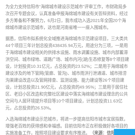
为全力支持信阳市“海绵城市建设示范城市”评审工作，市财政局多
次召开专题会议，认真准备申报海绵城市建设有关答辩资料，经过
多方筹备和不懈努力，6月2日，我市成功入选2021年全国20个海
绵城市建设示范城市，这也是河南省唯一一座入围城市。
据悉，信阳市拟系统化全域推进海绵城市示范建设项目，三大类共
44个项目三年计划总投资438435.94万元，用途分为三项，一是用
于海绵城市建设相关的供排水设施、雨水调蓄设施、城市内部蓄滞
洪空间、城市绿地、道路广场、城市内河(湖)生态修复等8个项目建
设，计划投资10.31亿元，占总投资的23.52%；二是用于海绵城市
建设涉及的地下管网(管廊、管沟)、城市雨洪行泄通道、城市排涝
沟渠建设改造以及管网排查、监测设施、能力建设等26个项目建
设，计划总投资21.90亿元，占总投资的49.95%；三是用于居住社
区、老旧小区改造和完整社区建设中落实海绵城市建设理念的公共
空间与人居环境提升项目等10个项目建设，计划总投资11.63亿
元，占总投资的26.53%。
入选海绵城市建设示范城市，将进一步提高信阳市城市宜居指数，
增强老百姓的获得感和幸福感。目前信阳市正在积极做好各项目的
实施准备工作，按照项目建设要求有序推进。
（来源：信阳日报）