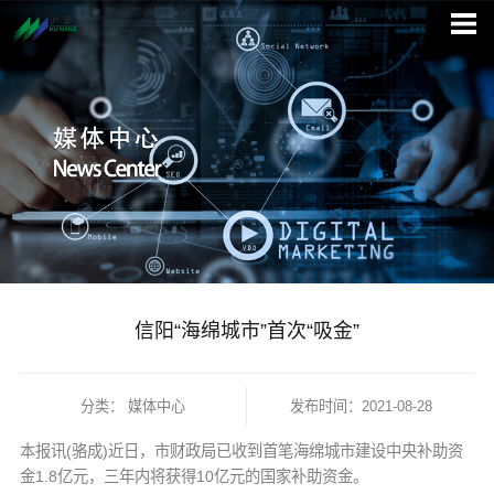
信阳“海绵城市”首次“吸金”
分类：
媒体中心
发布时间：2021-08-28
本报讯(骆成)近日，市财政局已收到首笔海绵城市建设中央补助资
金1.8亿元，三年内将获得10亿元的国家补助资金。