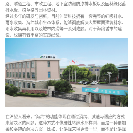
路、隧道工程、市政工程、地下室防潮防渗排水板以及园林绿化蓄
排水板、植草格等园林资材。
经过多年的研发与创新，目前沪望科技拥有一套完整的虹吸排水、
雨水收集、海绵城市生态体系，能够彻底解决大型屋面建筑排水、
雨水收集再利用以及城市内涝等一系列难题。对于海绵城市的建
设，也拥有着丰富的实践经验。
在沪望人看来，“海绵”的功能体现在通过消纳、减速与适应的方式
来解决水的问题，这种方式不像硬性转嫁水那样刚，而是一种更加
柔和委婉的解决方案。比如，让洪峰来得更慢一些，而不是让洪峰