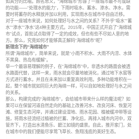
如其分的比喻。顾名思义，“海绵城市”形容了一座城市最不可或缺
的功能——“处理水的能力”，下雨时吸水、蓄水、渗水、净水，需
要时将蓄存的水释放并加以利用，实现雨水在城市中自由迁移。
对于一座城市来说，如何处理好与水之间的关系？不外乎“吸水”“蓄
水”“渗水”“净水”这4种主要方式。2015年，中国正式开启了“海绵城
市”试点，首批试点取得了一定的成效，但也有些不尽如人意的地
方。那么，究竟如何才能够真正解码“海绵城市”呢？
新理念下的“海绵城市”
所谓“海绵城市”，简单来说，就是“小雨不积水、大雨不内涝、水体
不黑臭、热岛有缓解”。
举一个最容易理解的例子，在“海绵城市”中，非透水的路面会被透
水路面代替，这样一来，雨水就会尽量地被消化，通过地下水窖等
方式进行蓄水，并且在未来加以重复高效利用。多种功能堆积在一
起，整个城市就如同巨大的海绵一样，可以自如地处理好与水之间
的关系。
那么，构建完成的“海绵城市”，会给城市带来什么样的魔法呢？如
果可以在保留河道自然走向的基础上改善河水、改良河床、恢复河
滩、修复生态河岸，并通过建设湿地、雨水花园、植被缓冲带等设
施，将雨水径流经过植被的拦蓄、净化后，再排入城市内河中，双
管齐下，打造出水清鱼乐、碧江如镜的盛景。自此，推开家门，处
在城市中的我们便能尽享莺飞草长、鱼翔浅底的美好生态。