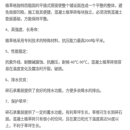
植草格独特而稳固的平插式搭接使整个铺设面连成一个平整的整体，避
免局部凹陷，施工极其便捷，混凝土植草砖每块独立，必须浇筑混凝土
垫层基础，方能保持平整。
4、高强度、长寿命：
植草格采用专利技术的特殊材料，抗压能力最高200吨/平米。
5、性能稳定：
抗紫外线、耐酸碱腐蚀、抗磨压，耐候-40℃-90℃，混凝土植草砖很容
易在温度变化及霜冻时开裂，破损。
6、排水优良：
碎石承重层提供了良好的排水功能，方便多余降水的排出。
7、保护草坪：
碎石承重层提供了一定的蓄水功能，有利草坪生长，草根可生长到碎石
层。混凝土植草砖只有很小的空间，且在夏日阳光下温度高达50度以
上，不利于草坪生长。