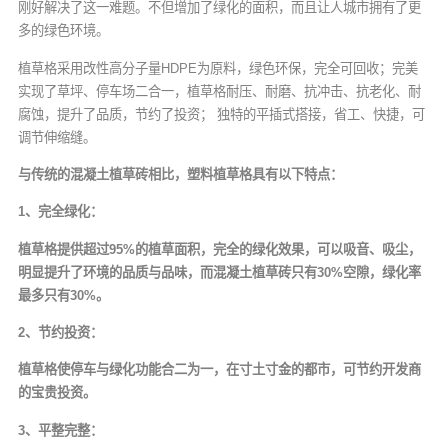
刚好解决了这一难题。不但增加了绿化的面积，而且让人城市拥有了更
多的绿色环境。
植草格采用改性高分子量HDPE为原料，绿色环保，完全可回收；完美
实现了草坪、停车场二合一，植草格耐压、耐磨、抗冲击、抗老化、耐
腐蚀，提升了品质，节约了投资； 独特的平插式搭接，省工、快捷，可
调节伸缩缝。
与传统的混凝土植草砖相比，塑料植草格具有以下特点：
1、完全绿化：
植草格提供超过95%的植草面积，完全的绿化效果，可以吸音、吸尘，
明显提升了环境的品质与品味，而混凝土植草砖只有30%空隙，绿化率
最多只有30%。
2、节约投资：
植草格使停车与绿化功能合二为一，在寸土寸金的都市，可节约开发商
的宝贵投资。
3、平整完整：