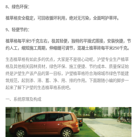
8、绿色环保：
植草格安全稳定，可回收循环利用，绝对无污染，全面呵护草坪。
9、轻便节约：
植草格每平米5千克左右，极其轻便，独特的平插式搭接，安装快捷，节
约人工，缩短施工周期，伸缩缝可调节，混凝土植草砖每平米250千克。
生态植草格有如此多的优点，大家是不是很心动呢，沪望专业生产植草
格及其他相关园林资材，绿色环保、施工便捷、节约成本、质量保证始
终是沪望生产该产品的第一目标，沪望植草格符合海绵城市绿色节能建
筑规范，起到渗、滞、蓄、净、用、排的作用。下面跟随小编的脚步一
起来了解下沪望的生态植草格系统吧。
一、系统原理及构成