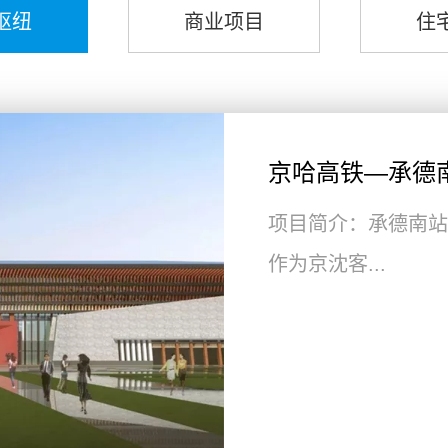
枢纽
商业项目
住
京哈高铁—承德
项目简介：承德南站
作为京沈客...