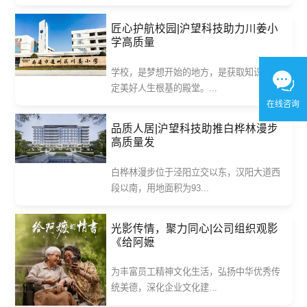
匠心护航校园|沪望科技助力川姜小
学高质量
学校，是梦想开始的地方，是获取知识、奠
定美好人生根基的殿堂。...
在线咨询
品质人居|沪望科技助推白桦林漫步
高质量发
白桦林漫步位于泾阳立交以东，汉阳大道西
段以南，用地面积为93...
光影传情，聚力同心|公司组织观影
《给阿嬷
为丰富员工精神文化生活，弘扬中华优秀传
统美德，深化企业文化建...