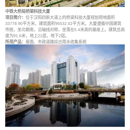
中铁大桥局桥梁科技大厦
项目简介：
位于汉阳四新大道上的桥梁科技大厦规划用地面积
33778.90平方米，建筑面积95532.02平方米。大厦遵循中国建筑
传统，坐北朝南，沿轴线对称，坐落在5.4米高的基座上。建筑总高
度为91.6米，地上21层，地下2层。
所用产品：
屋面、市政道路综合雨水收集系统