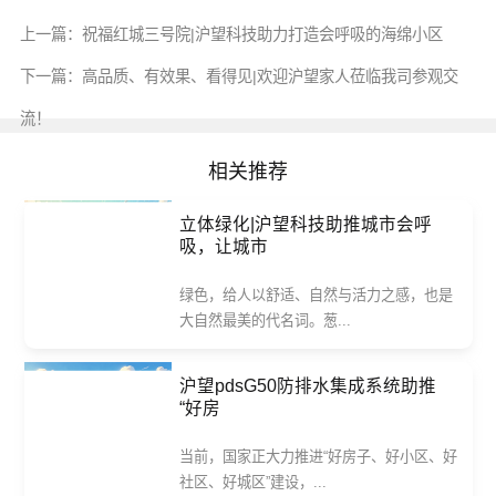
上一篇：
祝福红城三号院|沪望科技助力打造会呼吸的海绵小区
下一篇：
高品质、有效果、看得见|欢迎沪望家人莅临我司参观交
流！
相关推荐
立体绿化|沪望科技助推城市会呼
吸，让城市
绿色，给人以舒适、自然与活力之感，也是
大自然最美的代名词。葱...
沪望pdsG50防排水集成系统助推
“好房
当前，国家正大力推进“好房子、好小区、好
社区、好城区”建设，...