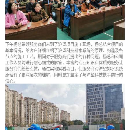
下午杨总带领服务商们来到了沪望项目施工现场，杨总结合项目的
基本情况，给客户详细介绍了沪望科技排水系统的原理、构造及各
节点的施工工艺，期间对于服务商们提出的各种问题，杨总和公司
工作人员均进行耐心细致的解答，丰富的专业知识和优质的服务让
服务商们纷纷点赞。通过实地察看项目，使服务商对沪望排水系统
原理有了更深层次的理解，同时更加坚定了与沪望科技携手前行的
信心。