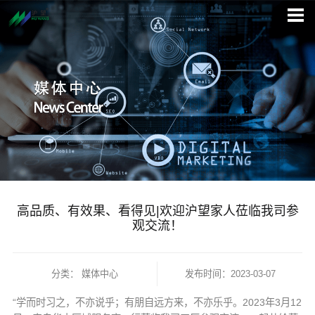
高品质、有效果、看得见|欢迎沪望家人莅临我司参
观交流！
分类：
媒体中心
发布时间：2023-03-07
“学而时习之，不亦说乎；有朋自远方来，不亦乐乎。2023年3月12