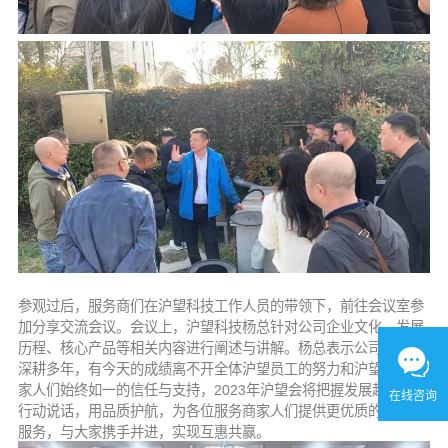
参观过后，服务商们在沪望科技工作人员的带领下，前往会议室参
加分享交流会议。会议上，沪望科技杨总针对公司企业文化、发展
历程、核心产品等相关内容进行阐述与讲解。杨总表示公司在行业
深耕多年，有今天的成绩离不开全体沪望员工的努力和沪望服务商
家人们始终如一的信任与支持，2023年沪望会将把握发展趋势，用
在线咨询
行动说话，用品质护航，为各位服务商家人们提供更优质的产品及
服务，与大家携手并进，实现互惠共赢。