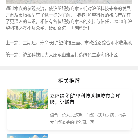
通过本次的参观交流，使沪望服务商家人们对沪望科技未来的发展
方向及市场布局有了进一步的了解，同时对沪望科技的核心产品有
了更深入的认识，相信有各位服务商家人的支持与信任，2023年沪
望科技必将不负众望，砥砺奋进，再创辉煌！
上一篇：
工期短，寿命长|沪望科技屋面、市政道路综合雨水收集系
统
下一篇：
沪望科技助力太原东山雅居打造绿色生态海绵小区
相关推荐
立体绿化|沪望科技助推城市会呼
吸，让城市
绿色，给人以舒适、自然与活力之感，也是
大自然最美的代名词。葱...